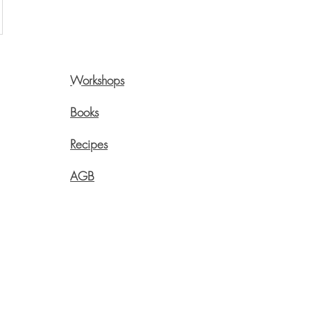
Workshops
Pre
Onli
Books
Swi
Recipes
Live
Aege
AGB
info