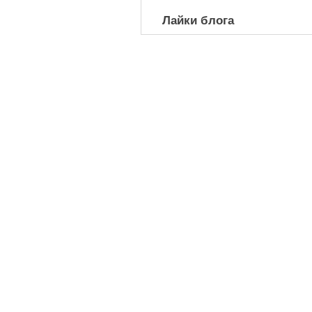
Лайки блога
HOME
Menus (New)
Online Store
Workshop
Blog
Services
Список марафонов
Страница оплаты