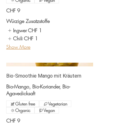
Organic
Vegan
CHF 9
Würzige Zusatzstoffe
Ingwer
CHF 1
Chili
CHF 1
Show More
Bio-Smoothie Mango mit Kräutern
Bio-Mango, Bio-Koriander, Bio-
Agavedicksaft
Gluten free
Vegetarian
Organic
Vegan
CHF 9