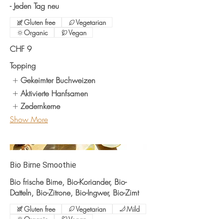
- Jeden Tag neu
Gluten free
Vegetarian
Organic
Vegan
CHF 9
Topping
Gekeimter Buchweizen
Aktivierte Hanfsamen
Zedernkerne
Show More
Bio Birne Smoothie
Bio frische Birne, Bio-Koriander, Bio-
Datteln, Bio-Zitrone, Bio-Ingwer, Bio-Zimt
Gluten free
Vegetarian
Mild