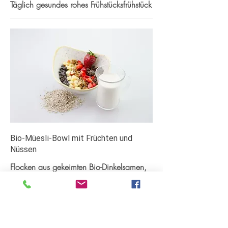
Täglich gesundes rohes Frühstücksfrühstück
Bio-Müesli-Bowl mit Früchten und
Nüssen
Flocken aus gekeimten Bio-Dinkelsamen,
Bio-Roggensamen, Bio Sprouted
Buchweizen, Bio-Rosinen, Bio-Goji, Bio-
Früchte-Puder mit Bio-Nussmilch oder Bio-
Saft und Topping aus
gekeimten Bio-Nüssen, Bio-Samen, Bio-